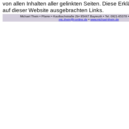
von allen Inhalten aller gelinkten Seiten. Diese Erklä
auf dieser Website ausgebrachten Links.
Michael Thein • Pfarrer • Kaulbachstraße 2b• 95447 Bayreuth • Tel. 0921-65378
mic.thein@t-online.de
•
www.michael-thein.de