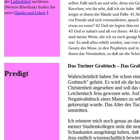
der
Lutherbibel
nachlesen.
selber. Faßt mich an und seht; denn ein Ge
(Weitere Bibellinks finden Sie
Knochen, wie ihr seht, daß ich sie habe. 40
.)
unter
Glaube und Leben
zeigte er ihnen die Hände und Füße. 41 Al
vor Freude und sich verwunderten, sprach e
etwas zu essen? 42 Und sie legten ihm ein
43 Und er nahm's und aß vor ihnen. 44 Er 
sind meine Worte, die ich zu euch gesagt h
war: Es muß alles erfüllt werden, was von 
Gesetz des Mose, in den Propheten und in 
ihnen das Verständnis, so daß sie die Schri
Das Turiner Grabtuch – Das Gra
Predigt
Wahrscheinlich haben Sie schon ein
Grabtuch" gehört. Es wird als die ko
Christenheit angesehen und soll das
Leichentuch Jesu gewesen sein. Auf 
Negativabdruck eines Mannes zu sehe
gekreuzigt wurde. Das Alter des Tuch
umstritten.
Ich erinnere mich noch genau an das
meiner Studienkollegen stolz die ne
Schaukasten ausgehängt haben, daß
Jesu endlich wissenschaftlich bewies