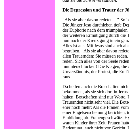
daß sie die Schrift verstanden.
Die Depression und Trauer der J
"Als sie aber davon redeten ..." So 
Die Jünger Jesu durchleben tiefe De
der Euphorie nach dem triumphalen 
der weiteren Ermutigung durch die T
nun nach der Kreuzigung in ein ganz
Alles ist aus. Mit Jesus sind auch al
begraben. "Als sie aber davon redete
allen Trauernden: Sie müssen reden
reden. Sich alles von der Seele rede
hinunterschlucken! Die Klagen, die 
Unverständnis, der Protest, die Entt
raus.
Da helfen auch die Botschaften nicht 
bekommen, als sie sich dort in Jeru
halten. Botschaften sind nur Worte.
Trauernden nicht sehr viel. Die Bots
eher noch mehr: Als die Frauen vom
einer Engelserscheinung berichten, t
Einbildung ab. Frauengeschwätz. Hy
waren Kinder ihrer Zeit: Frauen hat
Bedeutung, auch nicht vor Gericht