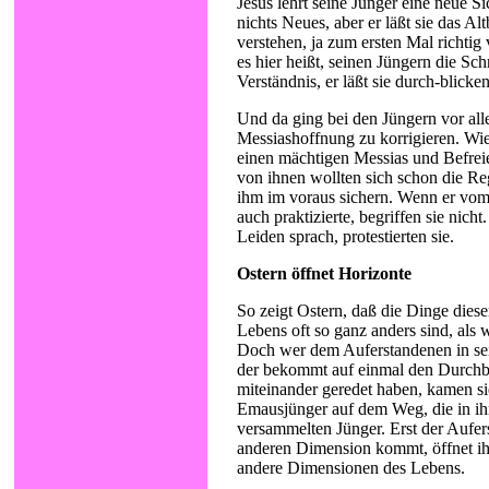
Jesus lehrt seine Jünger eine neue Sic
nichts Neues, aber er läßt sie das Al
verstehen, ja zum ersten Mal richtig 
es hier heißt, seinen Jüngern die Schr
Verständnis, er läßt sie durch-blicken
Und da ging bei den Jüngern vor all
Messiashoffnung zu korrigieren. Wie 
einen mächtigen Messias und Befrei
von ihnen wollten sich schon die R
ihm im voraus sichern. Wenn er vom
auch praktizierte, begriffen sie nic
Leiden sprach, protestierten sie.
Ostern öffnet Horizonte
So zeigt Ostern, daß die Dinge dies
Lebens oft so ganz anders sind, als 
Doch wer dem Auferstandenen in se
der bekommt auf einmal den Durchbl
miteinander geredet haben, kamen sie
Emausjünger auf dem Weg, die in ih
versammelten Jünger. Erst der Aufers
anderen Dimension kommt, öffnet ih
andere Dimensionen des Lebens.