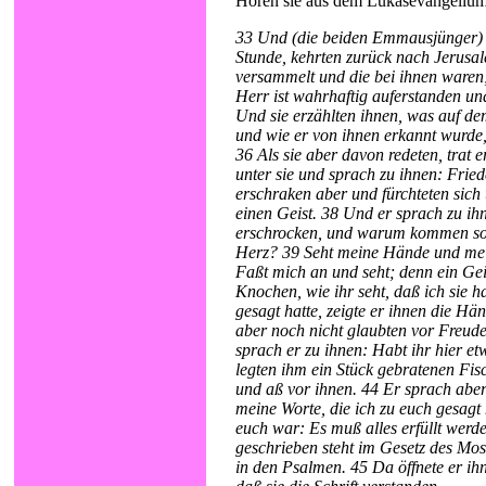
Hören sie aus dem Lukasevangelium
33 Und (die beiden Emmausjünger) 
Stunde, kehrten zurück nach Jerusal
versammelt und die bei ihnen waren
Herr ist wahrhaftig auferstanden un
Und sie erzählten ihnen, was auf 
und wie er von ihnen erkannt wurde,
36 Als sie aber davon redeten, trat er
unter sie und sprach zu ihnen: Fried
erschraken aber und fürchteten sich
einen Geist. 38 Und er sprach zu ihn
erschrocken, und warum kommen so
Herz? 39 Seht meine Hände und mein
Faßt mich an und seht; denn ein Gei
Knochen, wie ihr seht, daß ich sie h
gesagt hatte, zeigte er ihnen die Hä
aber noch nicht glaubten vor Freud
sprach er zu ihnen: Habt ihr hier e
legten ihm ein Stück gebratenen Fis
und aß vor ihnen. 44 Er sprach aber
meine Worte, die ich zu euch gesagt 
euch war: Es muß alles erfüllt werd
geschrieben steht im Gesetz des Mos
in den Psalmen. 45 Da öffnete er ih