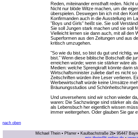
Reden, miteinander ernsthaft reden. Nicht 
Nicht nur blöde Witze machen, um die eige
überspielen. Deswegen bin ich mit den Kon
Konfirmanden auch in die Ausstellung im L
"Boys und Girls" heißt sie. Sie soll Verstän
Sie soll Jungen stark machen und sie soll
Vielleicht lernen sie dann auch, mit all de
Superformen aus den Zeitungen und aus de
kritisch umzugehen.
"So wie du bist, so bist du gut und richtig, 
bist." Wenn diese biblische Botschaft die 
erreichen würde; wenn sie stärker wäre als 
Medien: welche Sprengkraft könnte darin st
Wirtschaftsminister zuliebe darf es nicht s
Zeitschriften würden ihre Leser verlieren. Ei
Werbewirtschaft würde keine Umsätze me
Bräunungsstudios und Schönheitschirurgen g
Und unversehens sind wir schon wieder da
waren: Die Sachzwänge sind stärker als das
als Lebensbuch her eigentlich wissen müss
immer weitergehen. Oder glauben Sie gar 
nach oben
Michael Thein • Pfarrer • Kaulbachstraße 2b• 95447 Bayr
mic.thein@t-online.de
•
www.m