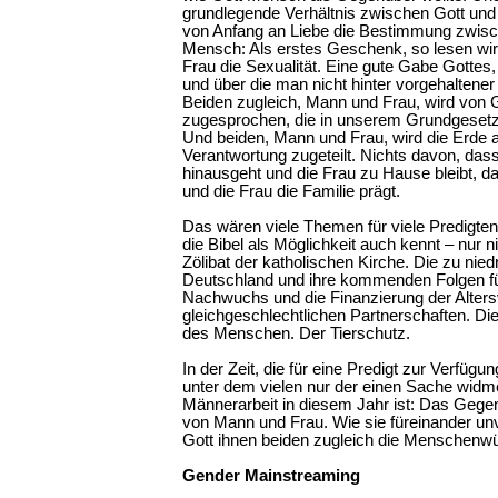
grundlegende Verhältnis zwischen Gott und 
von Anfang an Liebe die Bestimmung zwis
Mensch: Als erstes Geschenk, so lesen wi
Frau die Sexualität. Eine gute Gabe Gottes, 
und über die man nicht hinter vorgehalten
Beiden zugleich, Mann und Frau, wird von
zugesprochen, die in unserem Grundgesetz a
Und beiden, Mann und Frau, wird die Erde 
Verantwortung zugeteilt. Nichts davon, das
hinausgeht und die Frau zu Hause bleibt, d
und die Frau die Familie prägt.
Das wären viele Themen für viele Predigten
die Bibel als Möglichkeit auch kennt – nur ni
Zölibat der katholischen Kirche. Die zu nied
Deutschland und ihre kommenden Folgen fü
Nachwuchs und die Finanzierung der Alters
gleichgeschlechtlichen Partnerschaften. D
des Menschen. Der Tierschutz.
In der Zeit, die für eine Predigt zur Verfügu
unter dem vielen nur der einen Sache widm
Männerarbeit in diesem Jahr ist: Das Gege
von Mann und Frau. Wie sie füreinander unv
Gott ihnen beiden zugleich die Menschenw
Gender Mainstreaming