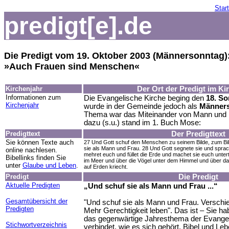
Start
predigt[e].de
Die Predigt vom 19. Oktober 2003 (Männersonntag)
»Auch Frauen sind Menschen«
Kirchenjahr
Der Ort der Predigt im Ki
Informationen zum
Die Evangelische Kirche beging den
18. So
Kirchenjahr
wurde in der Gemeinde jedoch als
Männer
Thema war das Miteinander von Mann und F
dazu (s.u.) stand im 1. Buch Mose:
Predigttext
Der Predigttext
Sie können Texte auch
27 Und Gott schuf den Menschen zu seinem Bilde, zum Bild
sie als Mann und Frau. 28 Und Gott segnete sie und sprac
online nachlesen.
mehret euch und füllet die Erde und machet sie euch unter
Bibellinks finden Sie
im Meer und über die Vögel unter dem Himmel und über das
unter
Glaube und Leben
.
auf Erden kriecht.
Predigt
Die Predigt
Aktuelle Predigten
„Und schuf sie als Mann und Frau ...“
Gesamtübersicht der
"Und schuf sie als Mann und Frau. Versch
Predigten
Mehr Gerechtigkeit leben". Das ist – Sie h
das gegenwärtige Jahresthema der Evangel
Stichwortverzeichnis
verbindet, wie es sich gehört, Bibel und Leb