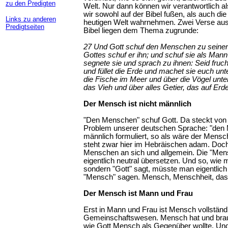
zu den Predigten
Welt. Nur dann können wir verantwortlich a
wir sowohl auf der Bibel fußen, als auch di
Links zu anderen
heutigen Welt wahrnehmen. Zwei Verse aus
Predigtseiten
Bibel liegen dem Thema zugrunde:
27 Und Gott schuf den Menschen zu seinem
Gottes schuf er ihn; und schuf sie als Man
segnete sie und sprach zu ihnen: Seid fruc
und füllet die Erde und machet sie euch unt
die Fische im Meer und über die Vögel unt
das Vieh und über alles Getier, das auf Erde
Der Mensch ist nicht männlich
"Den Menschen" schuf Gott. Da steckt von
Problem unserer deutschen Sprache: "den 
männlich formuliert, so als wäre der Mens
steht zwar hier im Hebräischen adam. Doc
Menschen an sich und allgemein. Die "Men
eigentlich neutral übersetzen. Und so, wie m
sondern "Gott" sagt, müsste man eigentlich
"Mensch" sagen. Mensch, Menschheit, das 
Der Mensch ist Mann und Frau
Erst in Mann und Frau ist Mensch vollstän
Gemeinschaftswesen. Mensch hat und brau
wie Gott Mensch als Gegenüber wollte. Und