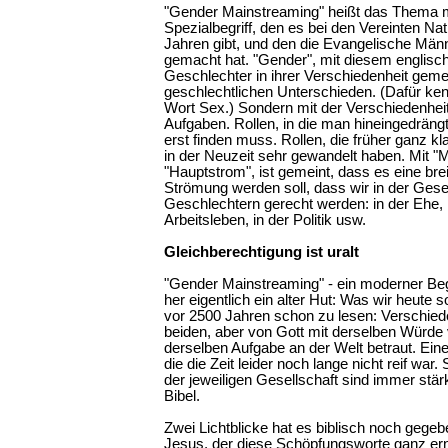
"Gender Mainstreaming" heißt das Thema m
Spezialbegriff, den es bei den Vereinten Nat
Jahren gibt, und den die Evangelische Mä
gemacht hat. "Gender", mit diesem englisch
Geschlechter in ihrer Verschiedenheit gemei
geschlechtlichen Unterschieden. (Dafür ke
Wort Sex.) Sondern mit der Verschiedenheit
Aufgaben. Rollen, in die man hineingedrängt
erst finden muss. Rollen, die früher ganz kl
in der Neuzeit sehr gewandelt haben. Mit "M
"Hauptstrom", ist gemeint, dass es eine bre
Strömung werden soll, dass wir in der Gese
Geschlechtern gerecht werden: in der Ehe, i
Arbeitsleben, in der Politik usw.
Gleichberechtigung ist uralt
"Gender Mainstreaming" - ein moderner Begr
her eigentlich ein alter Hut: Was wir heute 
vor 2500 Jahren schon zu lesen: Verschiede
beiden, aber von Gott mit derselben Würde
derselben Aufgabe an der Welt betraut. Ein
die die Zeit leider noch lange nicht reif war.
der jeweiligen Gesellschaft sind immer stä
Bibel.
Zwei Lichtblicke hat es biblisch noch gege
Jesus, der diese Schöpfungsworte ganz e