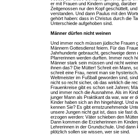
er mit Frauen und Kindern umging, darüber
Zeitgenossen nur den Kopf geschüttelt, und
verstanden. Und dann Paulus mit den Worte
gehört haben: dass in Christus durch die Ta
Unterschiede aufgehoben sind.
Männer dürfen nicht weinen
Und immer noch müssen jüdische Frauen g
Männern Gottesdienst feiern. Für das Fraue
Jahrhunderte gebraucht, geschweige denn 
Pfarrerinnen werden durften. Immer noch h
Männer stark sein müssen und nicht weinen
ihnen das? Die Mütter! Schreit ein Mann, so
schreit eine Frau, nennt man sie hysterisc
Weltmeister im Fußball geworden sind, sind
nicht so recht sicher, ob das wirklich die rech
Frauenkreise gibt es schon seit Jahren; Mä
und immer noch die Ausnahme. Als im Kinde
junger Mann als Praktikant da war, war er d
Kinder haben sich an ihn hingehängt. Und w
kennen Sie? Es gibt ernstzunehmende Unte
unsere Jungen nicht gut ist, dass sie fast
erzogen werden: Väter schieben den Mütter
Dann kommen die Erzieherinnen im Kinderg
Lehrerinnen in der Grundschule. Und dann 
plötzlich sollen sie wissen, wer sie sind.