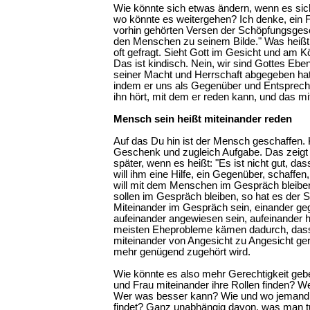
Wie könnte sich etwas ändern, wenn es si
wo könnte es weitergehen? Ich denke, ein Fi
vorhin gehörten Versen der Schöpfungsgesc
den Menschen zu seinem Bilde." Was heißt 
oft gefragt. Sieht Gott im Gesicht und am K
Das ist kindisch. Nein, wir sind Gottes Ebe
seiner Macht und Herrschaft abgegeben hat.
indem er uns als Gegenüber und Entsprech
ihn hört, mit dem er reden kann, und das mi
Mensch sein heißt miteinander reden
Auf das Du hin ist der Mensch geschaffen.
Geschenk und zugleich Aufgabe. Das zeigt s
später, wenn es heißt: "Es ist nicht gut, das
will ihm eine Hilfe, ein Gegenüber, schaffen,
will mit dem Menschen im Gespräch bleibe
sollen im Gespräch bleiben, so hat es der 
Miteinander im Gespräch sein, einander g
aufeinander angewiesen sein, aufeinander h
meisten Eheprobleme kämen dadurch, das
miteinander von Angesicht zu Angesicht ger
mehr genügend zugehört wird.
Wie könnte es also mehr Gerechtigkeit ge
und Frau miteinander ihre Rollen finden? We
Wer was besser kann? Wie und wo jemand 
findet? Ganz unabhängig davon, was man tu