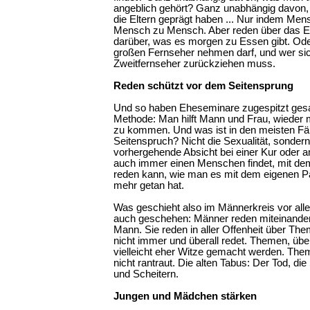
angeblich gehört? Ganz unabhängig davon, w
die Eltern geprägt haben ... Nur indem Men
Mensch zu Mensch. Aber reden über das Eig
darüber, was es morgen zu Essen gibt. Od
großen Fernseher nehmen darf, und wer s
Zweitfernseher zurückziehen muss.
Reden schützt vor dem Seitensprung
Und so haben Eheseminare zugespitzt gesagt
Methode: Man hilft Mann und Frau, wieder 
zu kommen. Und was ist in den meisten Fä
Seitenspruch? Nicht die Sexualität, sonde
vorhergehende Absicht bei einer Kur oder a
auch immer einen Menschen findet, mit de
reden kann, wie man es mit dem eigenen Pa
mehr getan hat.
Was geschieht also im Männerkreis vor al
auch geschehen: Männer reden miteinander
Mann. Sie reden in aller Offenheit über Th
nicht immer und überall redet. Themen, über
vielleicht eher Witze gemacht werden. The
nicht rantraut. Die alten Tabus: Der Tod, di
und Scheitern.
Jungen und Mädchen stärken