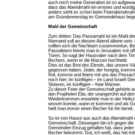
auch noch meine Generation ist so aufgew
dass das Abendmahl ein ernstes und würdige
anders sieht es schon beim Feierabendmahl
am Gründonnerstag im Gemeindehaus beg
Mahl der Gemeinschaft
Zum dritten: Das Passamahl ist ein Mahl de
Niemand soll an diesem Abend alleine sein. 
sollten sich die Nachbarn zusammentun. Be
Passafeiern feierte man in Jerusalem mit of
Türen. So sagt der Hausvater nach dem Tri
Bechers, wenn er die Mazzen hochhebt:
Dies ist das Brot des Elends, das unsere V
gegessen haben. Jeder, der hungrig, komme 
Not, komme und feiere mit uns das Pessach
noch hier: im künftigen – im Land Israel! Di
Sklaven, im künftigen – freie Männer.
Zu dieser Feier der Gemeinschaft gehörte a
den Propheten Elia, der unangerührt auf dem
Wiederkommen erwartete man in der Heilsze
wissen konnte, wann er kommen und als Ga
hielt man immer einen Becher für ihn bereit.
So ist von Hause aus auch das Abendmahl e
Gemeinschaft. Deswegen bin ich gegen die S
Gemeinden Einzug gehalten hat, dass jeder 
Becher bekommt. Gut, ich weiß, das hat mit