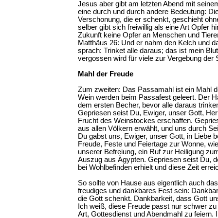
Jesus aber gibt am letzten Abend mit sei
eine durch und durch andere Bedeutung: Di
Verschonung, die er schenkt, geschieht oh
selber gibt sich freiwillig als eine Art Opfer 
Zukunft keine Opfer an Menschen und Tiere
Matthäus 26: Und er nahm den Kelch und da
sprach: Trinket alle daraus; das ist mein Bl
vergossen wird für viele zur Vergebung der
Mahl der Freude
Zum zweiten: Das Passamahl ist ein Mahl d
Wein werden beim Passafest geleert. Der Ha
dem ersten Becher, bevor alle daraus trinke
Gepriesen seist Du, Ewiger, unser Gott, Herr
Frucht des Weinstockes erschaffen. Gepries
aus allen Völkern erwählt, und uns durch Sei
Du gabst uns, Ewiger, unser Gott, in Liebe 
Freude, Feste und Feiertage zur Wonne, wie d
unserer Befreiung, ein Ruf zur Heiligung z
Auszug aus Ägypten. Gepriesen seist Du, 
bei Wohlbefinden erhielt und diese Zeit errei
So sollte von Hause aus eigentlich auch da
freudiges und dankbares Fest sein: Dankbark
die Gott schenkt. Dankbarkeit, dass Gott un
Ich weiß, diese Freude passt nur schwer zu u
Art, Gottesdienst und Abendmahl zu feiern. 