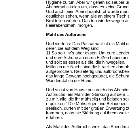
Hygiene zu tun. Aber wir gehen so sauber u
Abendmahlskelch um, dass es keine Grund z
Und auch beim Abendmahlsbrot würde man 
deutlicher sehen, wenn alle an einem Tisch 
Brot teilen würden. Das tun wir deswegen 
Feierabendmahl morgen.
Mahl des Aufbruchs
Und viertens: Das Passamahl ist ein Mahl 
derer, die auf dem Weg sind:
11 So sollt ihr's aber essen: Um eure Lenden 
und eure Schuhe an euren Füßen haben und
und sollt es essen als die, die hinwegeilen.
Mitten in der Nacht sind die Israeliten dama
aufgebrochen. Reisefertig und aufbruchsberei
das lange Gewand hochgegürtet, die Schuh
Wanderstab in der Hand.
Und so ist von Hause aus auch das Abendm
Aufbruchs, ein Mahl der Stärkung auf dem
zu mir, alle, die ihr mühselig und beladen sei
erquicken.“ Die Mühseligen und Beladenen, 
seelisch, dürfen mit der großen Erwartung
kommen, dass sie Stärkung auf ihrem weit
erfahren.
Als Mahl des Aufbruchs weist das Abendmahl