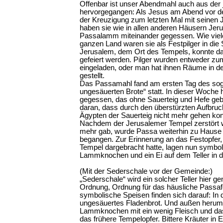
Offenbar ist unser Abendmahl auch aus der 
hervorgegangen: Als Jesus am Abend vor 
der Kreuzigung zum letzten Mal mit seine
haben sie wie in allen anderen Häusern Je
Passalamm miteinander gegessen. Wie vie
ganzen Land waren sie als Festpilger in di
Jerusalem, dem Ort des Tempels, konnte 
gefeiert werden. Pilger wurden entweder zu
eingeladen, oder man hat ihnen Räume in de
gestellt.
Das Passamahl fand am ersten Tag des sog
ungesäuerten Brote“ statt. In dieser Woche
gegessen, das ohne Sauerteig und Hefe geb
daran, dass durch den überstürzten Aufbruch
Ägypten der Sauerteig nicht mehr gehen kon
Nachdem der Jerusalemer Tempel zerstört 
mehr gab, wurde Passa weiterhin zu Hause 
begangen. Zur Erinnerung an das Festopfer
Tempel dargebracht hatte, lagen nun symbol
Lammknochen und ein Ei auf dem Teller in d
(Mit der Sederschale vor der Gemeinde:)
„Sederschale“ wird ein solcher Teller hier g
Ordnung, Ordnung für das häusliche Passaf
symbolische Speisen finden sich darauf: In 
ungesäuertes Fladenbrot. Und außen herum
Lammknochen mit ein wenig Fleisch und das
das frühere Tempelopfer. Bittere Kräuter in E