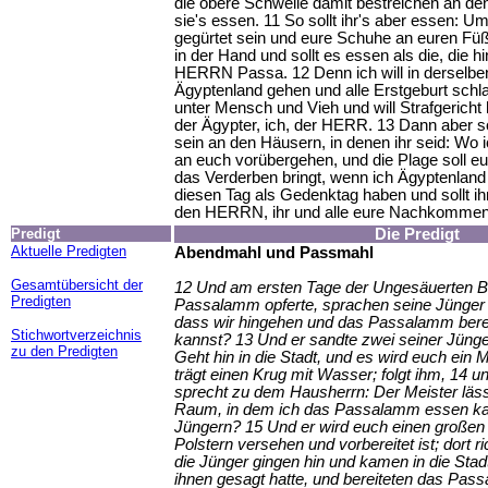
die obere Schwelle damit bestreichen an de
sie's essen. 11 So sollt ihr's aber essen: Um
gegürtet sein und eure Schuhe an euren Fü
in der Hand und sollt es essen als die, die h
HERRN Passa. 12 Denn ich will in derselbe
Ägyptenland gehen und alle Erstgeburt schl
unter Mensch und Vieh und will Strafgericht 
der Ägypter, ich, der HERR. 13 Dann aber so
sein an den Häusern, in denen ihr seid: Wo ic
an euch vorübergehen, und die Plage soll eu
das Verderben bringt, wenn ich Ägyptenland s
diesen Tag als Gedenktag haben und sollt ihn 
den HERRN, ihr und alle eure Nachkommen,
Predigt
Die Predigt
Aktuelle Predigten
Abendmahl und Passmahl
Gesamtübersicht der
12 Und am ersten Tage der Ungesäuerten B
Predigten
Passalamm opferte, sprachen seine Jünger z
dass wir hingehen und das Passalamm berei
Stichwortverzeichnis
kannst? 13 Und er sandte zwei seiner Jünge
zu den Predigten
Geht hin in die Stadt, und es wird euch ein
trägt einen Krug mit Wasser; folgt ihm, 14 u
sprecht zu dem Hausherrn: Der Meister lässt
Raum, in dem ich das Passalamm essen ka
Jüngern? 15 Und er wird euch einen großen 
Polstern versehen und vorbereitet ist; dort r
die Jünger gingen hin und kamen in die Stadt
ihnen gesagt hatte, und bereiteten das Pas