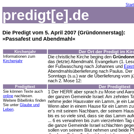
Start
predigt[e].de
Die Predigt vom 5. April 2007 (Gründonnerstag):
»Passafest und Abendmahl«
Kirchenjahr
Der Ort der Predigt im Kir
Informationen zum
Die christliche Kirche beging den
Gründonn
Kirchenjahr
das (letzte) Abendmahl. Evangelium (1. Les
der Fußwaschung nach Johannes und
Epist
Abendmahlsüberlieferung nach Paulus. Der P
Sonntags (s.u.) war die Überlieferung vom 
nach 2. Mose 12:
Predigttext
Der Predigttext
Sie können Texte auch
1 Der HERR aber sprach zu Mose und Aaron
online
nachlesen.
der ganzen Gemeinde Israel: Am zehnten T
Weitere Bibellinks finden
nehme jeder Hausvater ein Lamm, je ein La
Sie unter
Glaube und
Wenn aber in einem Hause für ein Lamm zu
Leben
.
er's mit seinem Nachbarn, der seinem Hau
bis es so viele sind, dass sie das Lamm aufe
... 6 es verwahren bis zum vierzehnten Tag 
die ganze Gemeinde Israel schlachten gege
sollen von seinem Blut nehmen und beide Pf