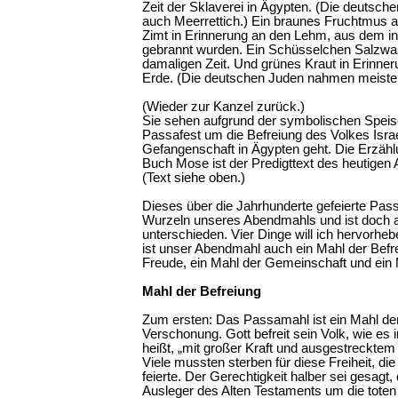
Zeit der Sklaverei in Ägypten. (Die deutsc
auch Meerrettich.) Ein braunes Fruchtmus 
Zimt in Erinnerung an den Lehm, aus dem in
gebrannt wurden. Ein Schüsselchen Salzwas
damaligen Zeit. Und grünes Kraut in Erinner
Erde. (Die deutschen Juden nahmen meistens
(Wieder zur Kanzel zurück.)
Sie sehen aufgrund der symbolischen Speis
Passafest um die Befreiung des Volkes Isra
Gefangenschaft in Ägypten geht. Die Erzäh
Buch Mose ist der Predigttext des heutigen
(Text siehe oben.)
Dieses über die Jahrhunderte gefeierte Pas
Wurzeln unseres Abendmahls und ist doch a
unterschieden. Vier Dinge will ich hervorh
ist unser Abendmahl auch ein Mahl der Befre
Freude, ein Mahl der Gemeinschaft und ein
Mahl der Befreiung
Zum ersten: Das Passamahl ist ein Mahl de
Verschonung. Gott befreit sein Volk, wie es
heißt, „mit großer Kraft und ausgestrecktem 
Viele mussten sterben für diese Freiheit, d
feierte. Der Gerechtigkeit halber sei gesagt
Ausleger des Alten Testaments um die toten 